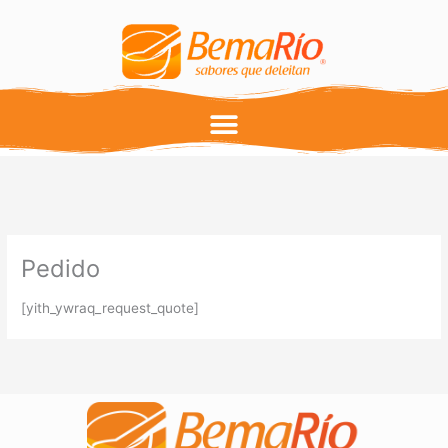
Ir
al
contenido
Pedido
[yith_ywraq_request_quote]