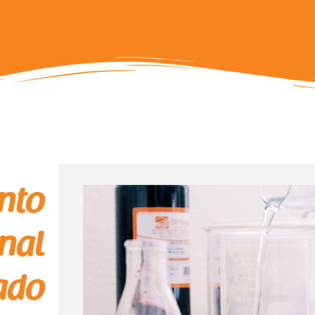
nto
onal
ado