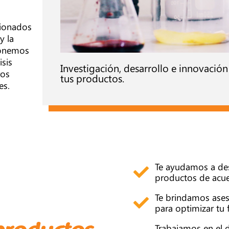
cionados
y la
ponemos
isis
Investigación, desarrollo e innovación
ros
tus productos.
es.
Te ayudamos a des
productos de acue
Te brindamos ase
para optimizar tu 
Trabajamos en el 